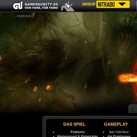
- ANZEIGE -
DAS SPIEL
GAMEPLAY
Features
das Interface
Hintergrund & Entwickler
die Fraktionen