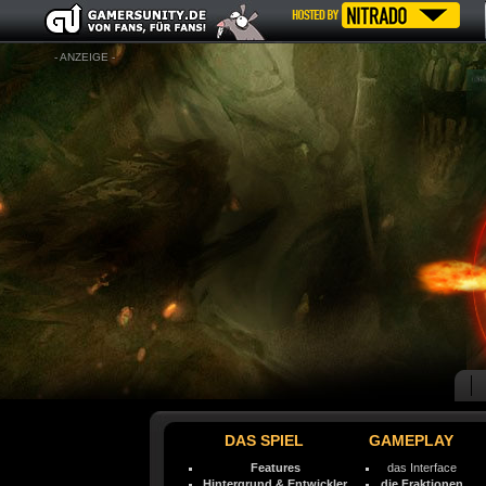
- ANZEIGE -
DAS SPIEL
GAMEPLAY
Features
das Interface
Hintergrund & Entwickler
die Fraktionen