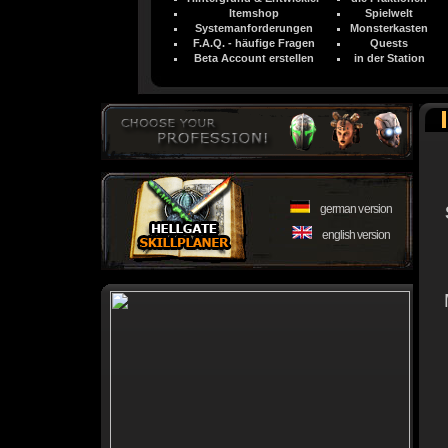
Itemshop
Spielwelt
Systemanforderungen
Monsterkasten
F.A.Q. - häufige Fragen
Quests
Beta Account erstellen
in der Station
german version
english version