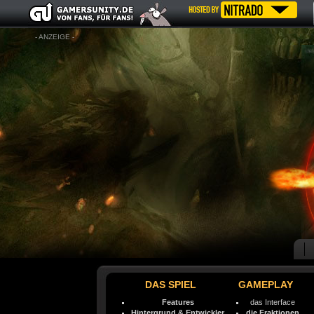
- ANZEIGE -
DAS SPIEL
GAMEPLAY
Features
das Interface
Hintergrund & Entwickler
die Fraktionen