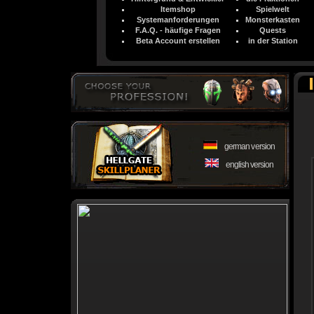
Itemshop
Spielwelt
Systemanforderungen
Monsterkasten
F.A.Q. - häufige Fragen
Quests
Beta Account erstellen
in der Station
german version
english version