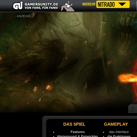
- ANZEIGE -
DAS SPIEL
GAMEPLAY
Features
das Interface
Hintergrund & Entwickler
die Fraktionen