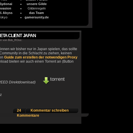
 Sydonai
unsere Gilde
Invasion
Gildenregeln
&
Abyss
das Team
Tokyo
gamersunity.de
ETA CLIENT JAPAN
hr
von Bob_ROss
:
nnen wir bisher nur in Japan spielen, das sollte
 Community in die Schlacht zu ziehen, keinen
ren
Guide zum erstellen der notwendigen Proxy
ad bieten wir auch einen Torrent an (Button
torrent
PEED Direktdownload)
z
24
Kommentar schreiben
Kommentare