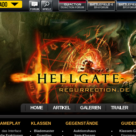
GU/ACTION
BATTLEFIELD 4
BATTLEFIE
GU/ACTION FORUM
BF4 FORUM
BF3 FORU
HOME
ARTIKEL
GALERIEN
TRAILER
AMEPLAY
KLASSEN
GEGENSTÄNDE
GUIDE
das Interface
Blademaster
Auktionshaus
Klassen-G
die Fraktionen
Guardian
Item-Klassen
Einsteiger