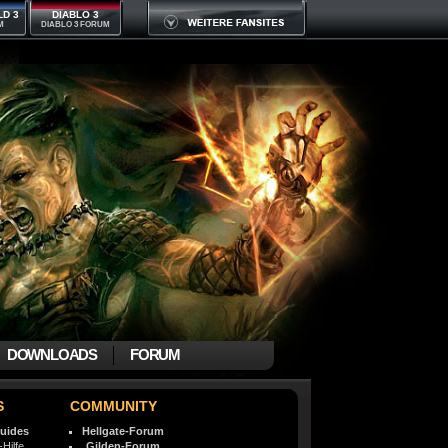
LD 3
DIABLO 3
M
DIABLO 3 FORUM
DOWNLOADS
FORUM
S
COMMUNITY
uides
Hellgate-Forum
-Hilfe
Gilden-Forum