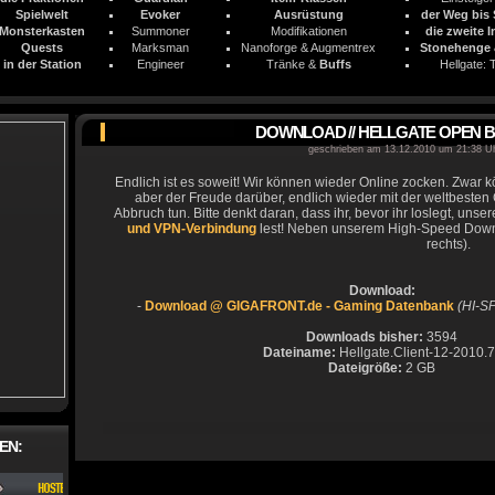
Spielwelt
Evoker
Ausrüstung
der Weg bis
Monsterkasten
Summoner
Modifikationen
die zweite 
Quests
Marksman
Nanoforge & Augmentrex
Stonehenge
in der Station
Engineer
Tränke &
Buffs
Hellgate: 
DOWNLOAD // HELLGATE OPEN B
geschrieben am 13.12.2010 um 21:38 U
Endlich ist es soweit! Wir können wieder Online zocken. Zwar kö
aber der Freude darüber, endlich wieder mit der weltbesten
Abbruch tun. Bitte denkt daran, dass ihr, bevor ihr loslegt, unse
und VPN-Verbindung
lest! Neben unserem High-Speed Downlo
rechts).
Download:
-
Download @ GIGAFRONT.de - Gaming Datenbank
(HI-S
Downloads bisher:
3594
Dateiname:
Hellgate.Client-12-2010.7
Dateigröße:
2 GB
EN: